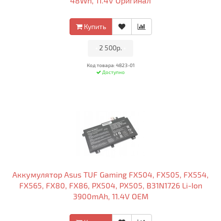
48Wh, 11.4V Оригинал
Купить
•
2 500р.
•
Код товара: 4823-01
Доступно
Аккумулятор Asus TUF Gaming FX504, FX505, FX554,
FX565, FX80, FX86, PX504, PX505, B31N1726 Li-Ion
3900mAh, 11.4V OEM