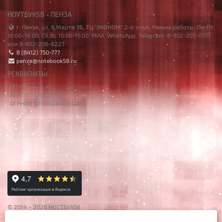
НОУТБУК58 - ПЕНЗА
г. Пенза, ул. 8 Марта 7Б, ТЦ "ЭКОНОМ" 2-й этаж. Режим работы: Пн-Пт
10:00-19:00, Сб,Вс 10:00-15:00. MAX, WhatsApp, Telegram: 8-902-205-0777
или 8-902-206-6227
8 (8412) 750-777
penza@notebook58.ru
РЕКВИЗИТЫ
ИП Ручкин А.Ю.
ИНН 583520321770
ОГРНИП 325580000019734
© 2014 – 2026 НОУТБУК58
Данный сайт носит исключительно информационный характер,