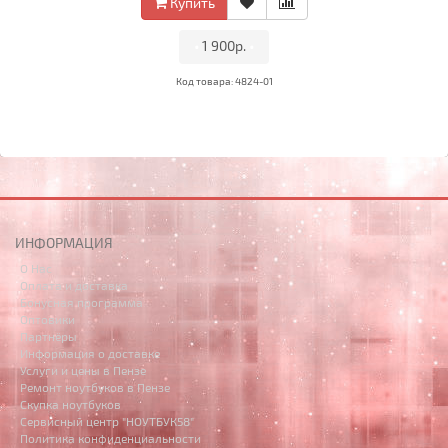
Купить
•
1 900р.
•
Код товара: 4824-01
ИНФОРМАЦИЯ
О Нас
Оплата и доставка
Бонусная программа
Оптовики
Партнёры
Информация о доставке
Услуги и цены в Пензе
Ремонт ноутбуков в Пензе
Скупка ноутбуков
Сервисный центр "НОУТБУК58"
Политика конфиденциальности