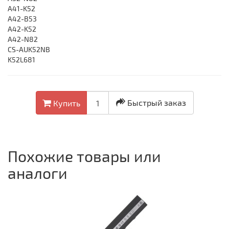
A41-K52
A42-B53
A42-K52
A42-N82
CS-AUK52NB
K52L681
Быстрый заказ
Купить
Похожие товары или
аналоги