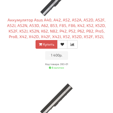
Аккумулятор Asus A40, A42, A52, A52A, A52D, A52F,
A52J, A52N, A53D, A62, B53, F85, F86, K42, K52, K52D,
K52F, K52J, K52N, K62, N82, P42, P52, P62, P82, Pro5,
Pro8, X42, X42D, X42F, X42J, X52, X52D, X52F, X52J,
X52N, X52S, A32-K52 Li-Ion 5200mAh, 11.1V OEM
Купить
•
1 400р.
•
Код товара: 393-01
В наличии