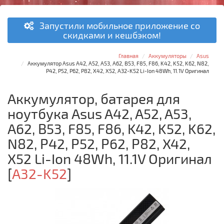
Запустили мобильное приложение со
скидками и кешбэком!
Главная
Аккумуляторы
Asus
Аккумулятор Asus A42, A52, A53, A62, B53, F85, F86, K42, K52, K62, N82,
P42, P52, P62, P82, X42, X52, A32-K52 Li-Ion 48Wh, 11.1V Оригинал
Аккумулятор, батарея для
ноутбука Asus A42, A52, A53,
A62, B53, F85, F86, K42, K52, K62,
N82, P42, P52, P62, P82, X42,
X52 Li-Ion 48Wh, 11.1V Оригинал
[
A32-K52
]