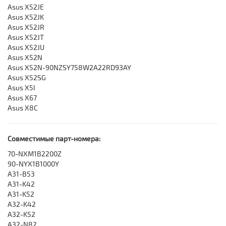
Asus X52JE
Asus X52JK
Asus X52JR
Asus X52JT
Asus X52JU
Asus X52N
Asus X52N-90NZSY758W2A22RD93AY
Asus X52SG
Asus X5I
Asus X67
Asus X8C
Совместимые парт-номера:
70-NXM1B2200Z
90-NYX1B1000Y
A31-B53
A31-K42
A31-K52
A32-K42
A32-K52
A32-N82