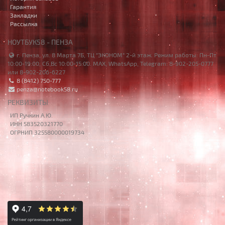
Гарантия
Закладки
Рассылка
НОУТБУК58 - ПЕНЗА
г. Пенза, ул. 8 Марта 7Б, ТЦ "ЭКОНОМ" 2-й этаж. Режим работы: Пн-Пт
10:00-19:00, Сб,Вс 10:00-15:00. MAX, WhatsApp, Telegram: 8-902-205-0777
или 8-902-206-6227
8 (8412) 750-777
penza@notebook58.ru
РЕКВИЗИТЫ
ИП Ручкин А.Ю.
ИНН 583520321770
ОГРНИП 325580000019734