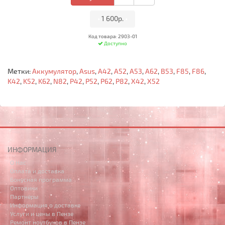
•
1 600р.
•
Код товара: 2903-01
Доступно
Метки:
Аккумулятор
,
Asus
,
A42
,
A52
,
A53
,
A62
,
B53
,
F85
,
F86
,
K42
,
K52
,
K62
,
N82
,
P42
,
P52
,
P62
,
P82
,
X42
,
X52
ИНФОРМАЦИЯ
О Нас
Оплата и доставка
Бонусная программа
Оптовики
Партнёры
Информация о доставке
Услуги и цены в Пензе
Ремонт ноутбуков в Пензе