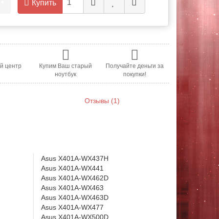
.
•
Купить
й центр
Купим Ваш старый
Получайте деньги за
ноутбук
покупки!
Отзывы (1)
Asus X401A-WX437H
Asus X401A-WX441
Asus X401A-WX462D
Asus X401A-WX463
Asus X401A-WX463D
Asus X401A-WX477
Asus X401A-WX500D