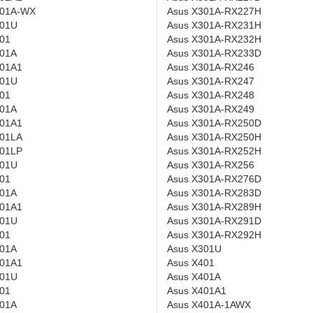
401A-WX
Asus X301A-RX227H
401U
Asus X301A-RX231H
01
Asus X301A-RX232H
501A
Asus X301A-RX233D
501A1
Asus X301A-RX246
501U
Asus X301A-RX247
01
Asus X301A-RX248
301A
Asus X301A-RX249
301A1
Asus X301A-RX250D
301LA
Asus X301A-RX250H
301LP
Asus X301A-RX252H
301U
Asus X301A-RX256
01
Asus X301A-RX276D
401A
Asus X301A-RX283D
401A1
Asus X301A-RX289H
401U
Asus X301A-RX291D
01
Asus X301A-RX292H
501A
Asus X301U
501A1
Asus X401
501U
Asus X401A
01
Asus X401A1
301A
Asus X401A-1AWX