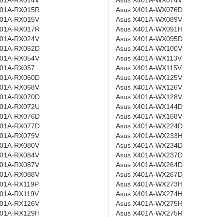
301A-RX014V
Asus X401A-WX074V
301A-RX015R
Asus X401A-WX076D
301A-RX015V
Asus X401A-WX089V
301A-RX017R
Asus X401A-WX091H
301A-RX024V
Asus X401A-WX095D
301A-RX052D
Asus X401A-WX100V
301A-RX054V
Asus X401A-WX113V
301A-RX057
Asus X401A-WX115V
301A-RX060D
Asus X401A-WX125V
301A-RX068V
Asus X401A-WX126V
301A-RX070D
Asus X401A-WX128V
301A-RX072U
Asus X401A-WX144D
301A-RX076D
Asus X401A-WX168V
301A-RX077D
Asus X401A-WX224D
301A-RX079V
Asus X401A-WX233H
301A-RX080V
Asus X401A-WX234D
301A-RX084V
Asus X401A-WX237D
301A-RX087V
Asus X401A-WX264D
301A-RX088V
Asus X401A-WX267D
301A-RX119P
Asus X401A-WX273H
301A-RX119V
Asus X401A-WX274H
301A-RX126V
Asus X401A-WX275H
301A-RX129H
Asus X401A-WX275R