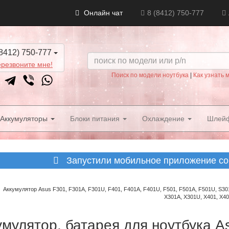
Онлайн чат
8 (8412) 750-777
8412) 750-777
резвоните мне!
Поиск по модели ноутбука
|
Как узнать 
Аккумуляторы
Блоки питания
Охлаждение
Шлей
Запустили мобильное приложение со 
Аккумулятор Asus F301, F301A, F301U, F401, F401A, F401U, F501, F501A, F501U, S301
X301A, X301U, X401, X40
умулятор, батарея для ноутбука A