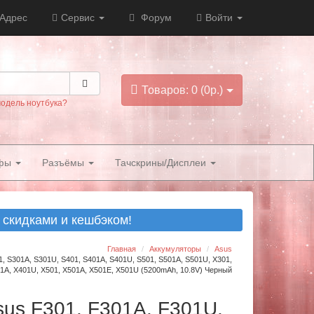
Адрес
Сервис
Форум
Войти
Товаров: 0 (0р.)
модель ноутбука?
фы
Разъёмы
Тачскрины/Дисплеи
скидками и кешбэком!
Главная
Аккумуляторы
Asus
, S301A, S301U, S401, S401A, S401U, S501, S501A, S501U, X301,
1A, X401U, X501, X501A, X501E, X501U (5200mAh, 10.8V) Черный
sus F301, F301A, F301U,