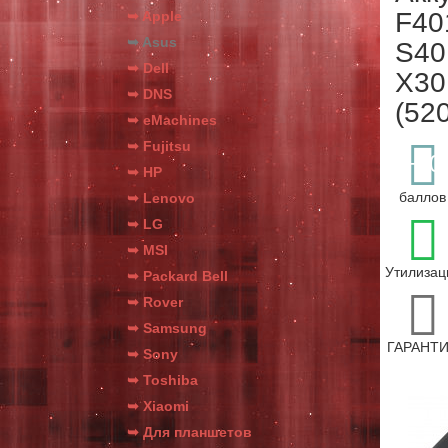
F40
➥ Apple
➥ Asus
S40
➥ Dell
X30
➥ DNS
(52
➥ eMachines
➥ Fujitsu
+30
➥ HP
баллов
➥ Lenovo
➥ LG
➥ MSI
Утилизац
➥ Packard Bell
➥ Rover
➥ Samsung
ГАРАНТ
➥ Sony
➥ Toshiba
➥ Xiaomi
➥ Для планшетов