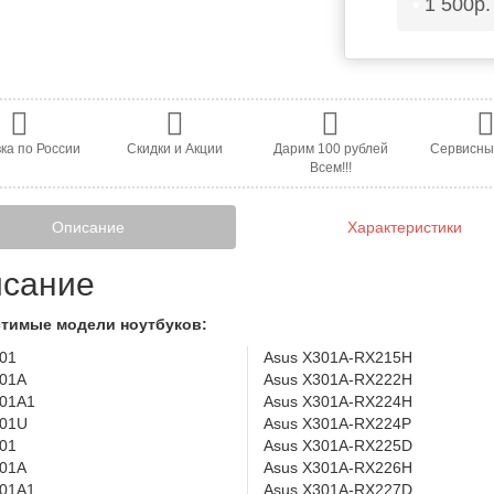
•
1 500р
ка по России
Скидки и Акции
Дарим 100 рублей
Сервисны
Всем!!!
Описание
Характеристики
сание
тимые модели ноутбуков:
01
Asus X301A-RX215H
301A
Asus X301A-RX222H
301A1
Asus X301A-RX224H
301U
Asus X301A-RX224P
01
Asus X301A-RX225D
401A
Asus X301A-RX226H
401A1
Asus X301A-RX227D