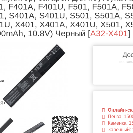
1, F401A, F401U, F501, F501A, F5
1, S401A, S401U, S501, S501A, S
1U, X401, X401A, X401U, X501, X
00mAh, 10.8V) Черный
[
A32-X401
]
Дос
поставка
ия
ИЯ
+
Онлайн-скл
Пенза: 150
Каменка: 1
Заречный: 