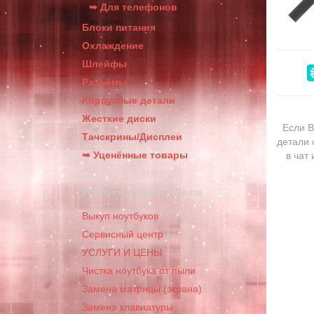
➥ Для телефонов
Блоки питания
Охлаждение
Шлейфы
Разъёмы
Корпусные детали
Жесткие диски
Если В
Тачскрины/Дисплеи
детали 
➥ Уценённые товары
в чат
Ремонт ноутбуков в Пензе
Выкуп ноутбуков
Сервисный центр
УСЛУГИ И ЦЕНЫ
Чистка ноутбука от пыли
Замена матрицы (экрана)
Замена клавиатуры