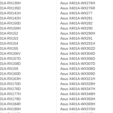
301A-RX130H
Asus X401A-WX276H
301A-RX135D
Asus X401A-WX276R
301A-RX141H
Asus X401A-WX277
301A-RX142H
Asus X401A-WX281
301A-RX150D
Asus X401A-WX282
301A-RX150H
Asus X401A-WX290
301A-RX152
Asus X401A-WX290H
301A-RX153
Asus X401A-WX291
301A-RX154
Asus X401A-WX291H
301A-RX155
Asus X401A-WX302D
301A-RX156V
Asus X401A-WX304D
301A-RX157D
Asus X401A-WX306D
301A-RX158D
Asus X401A-WX307D
301A-RX159
Asus X401A-WX308D
301A-RX160D
Asus X401A-WX309D
301A-RX163H
Asus X401A-WX321H
301A-RX170D
Asus X401A-WX328H
301A-RX176D
Asus X401A-WX347H
301A-RX177H
Asus X401A-WX348H
301A-RX179D
Asus X401A-WX350H
301A-RX184R
Asus X401A-WX369H
301A-RX190H
Asus X401A-WX370H