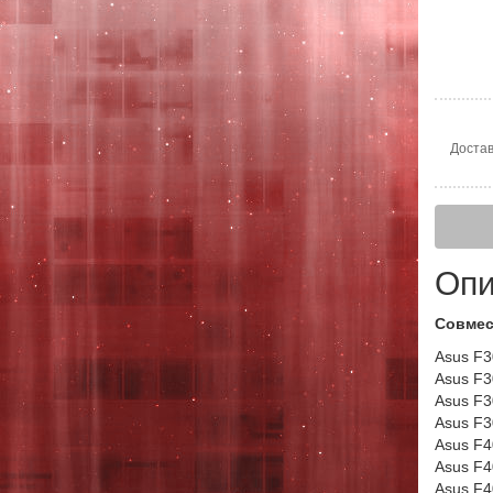
Достав
Опи
Совмес
Asus F3
Asus F
Asus F
Asus F
Asus F4
Asus F
Asus F