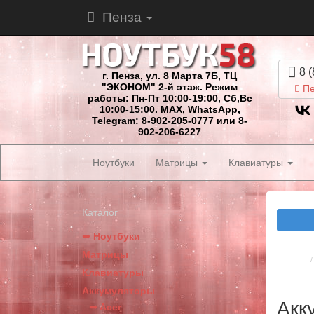
Пенза
8 (
г. Пенза, ул. 8 Марта 7Б, ТЦ
"ЭКОНОМ" 2-й этаж. Режим
Пе
работы: Пн-Пт 10:00-19:00, Сб,Вс
10:00-15:00. MAX, WhatsApp,
Telegram: 8-902-205-0777 или 8-
902-206-6227
Ноутбуки
Матрицы
Клавиатуры
Каталог
➥ Ноутбуки
Матрицы
Клавиатуры
Аккумуляторы
Акк
➥ Acer