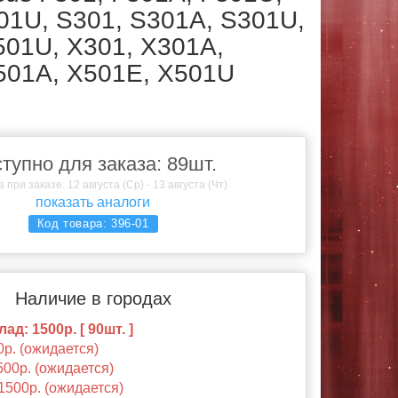
01U, S301, S301A, S301U,
501U, X301, X301A,
501A, X501E, X501U
тупно для заказа: 89шт.
 при заказе: 12 августа (Ср) - 13 августа (Чт)
показать аналоги
Код товара:
396-01
Наличие в городах
ад: 1500р. [ 90шт. ]
0р. (ожидается)
500р. (ожидается)
1500р. (ожидается)