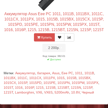
Аккумулятор Asus Eee PC 1011, 1011B, 1011BX, 1011C,
1011CX, 1011PX, 1015, 1015B, 1015BX, 1015CX, 1015P,
1015PD, 1015PE, 1015PN, 1015PW, 1015PX, 1015T,
1016, 1016P, 1215, 1215B, 1215BT, 1215N, 1215P, 1215T
(56Wh, 10.8V) Оригинал Черный
Купить
•
2 200р.
•
Код товара: 382-01
Доступно
Метки:
Аккумулятор
,
батарея
,
Asus
,
Eee PC
,
1011
,
1011B
,
1011BX
,
1011C
,
1011CX
,
1011PX
,
1015
,
1015B
,
1015BX
,
1015CX
,
1015P
,
1015PD
,
1015PE
,
1015PN
,
1015PW
,
1015PX
,
1015T
,
1016
,
1016P
,
1215
,
1215B
,
1215BT
,
1215N
,
1215P
,
1215T
,
Lamborghini
,
VX6
,
VX6S
,
5200mAh
,
10.8V
,
Черный