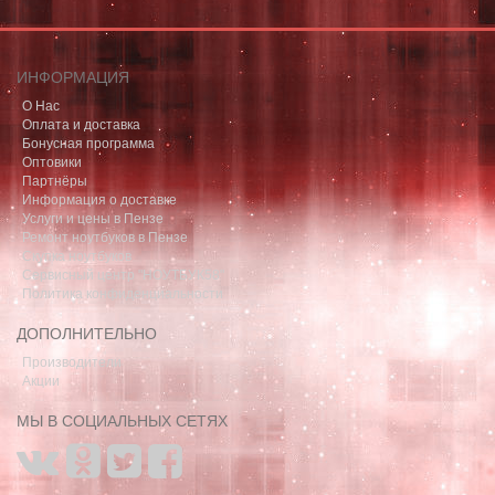
ИНФОРМАЦИЯ
О Нас
Оплата и доставка
Бонусная программа
Оптовики
Партнёры
Информация о доставке
Услуги и цены в Пензе
Ремонт ноутбуков в Пензе
Скупка ноутбуков
Сервисный центр "НОУТБУК58"
Политика конфиденциальности
ДОПОЛНИТЕЛЬНО
Производители
Акции
МЫ В СОЦИАЛЬНЫХ СЕТЯХ