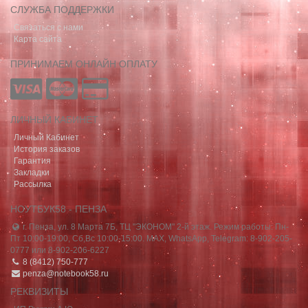
СЛУЖБА ПОДДЕРЖКИ
Связаться с нами
Карта сайта
ПРИНИМАЕМ ОНЛАЙН ОПЛАТУ
ЛИЧНЫЙ КАБИНЕТ
Личный Кабинет
История заказов
Гарантия
Закладки
Рассылка
НОУТБУК58 - ПЕНЗА
г. Пенза, ул. 8 Марта 7Б, ТЦ "ЭКОНОМ" 2-й этаж. Режим работы: Пн-
Пт 10:00-19:00, Сб,Вс 10:00-15:00. MAX, WhatsApp, Telegram: 8-902-205-
0777 или 8-902-206-6227
8 (8412) 750-777
penza@notebook58.ru
РЕКВИЗИТЫ