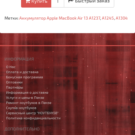
Быстрый заказ
Купить
Метки:
Аккумулятор Apple MacBook Air 13 A1237
,
A1245
,
A1304
ИНФОРМАЦИЯ
О Нас
Оплата и доставка
Бонусная программа
Оптовики
Партнёры
Информация о доставке
Услуги и цены в Пензе
Ремонт ноутбуков в Пензе
Скупка ноутбуков
Сервисный центр "НОУТБУК58"
Политика конфиденциальности
ДОПОЛНИТЕЛЬНО