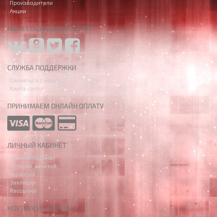
Производители
Акции
МЫ В СОЦИАЛЬНЫХ СЕТЯХ
СЛУЖБА ПОДДЕРЖКИ
Связаться с нами
Карта сайта
ПРИНИМАЕМ ОНЛАЙН ОПЛАТУ
ЛИЧНЫЙ КАБИНЕТ
Личный Кабинет
История заказов
Гарантия
Закладки
Рассылка
НОУТБУК58 - ПЕНЗА