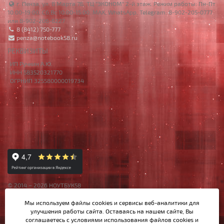
г. Пенза, ул. 8 Марта 7Б, ТЦ "ЭКОНОМ" 2-й этаж. Режим работы: Пн-Пт
10:00-19:00, Сб,Вс 10:00-15:00. MAX, WhatsApp, Telegram: 8-902-205-0777
или 8-902-206-6227
8 (8412) 750-777
penza@notebook58.ru
РЕКВИЗИТЫ
ИП Ручкин А.Ю.
ИНН 583520321770
ОГРНИП 325580000019734
© 2014 – 2026 НОУТБУК58
Данный сайт носит исключительно информационный характер,
Мы используем файлы cookies и сервисы веб-аналитики
для
материалы и цены на сайте не являются публичной офертой,
улучшения работы сайта. Оставаясь на нашем сайте, Вы
определяемой Ст.437 ГК РФ.
соглашаетесь с условиями использования файлов cookies и