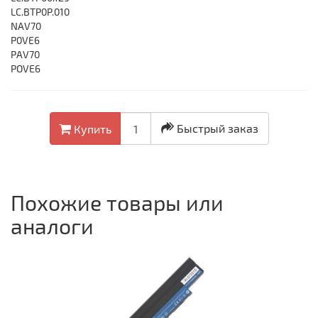
LC.BTP0P.010
NAV70
P0VE6
PAV70
POVE6
Быстрый заказ
Купить
Похожие товары или
аналоги