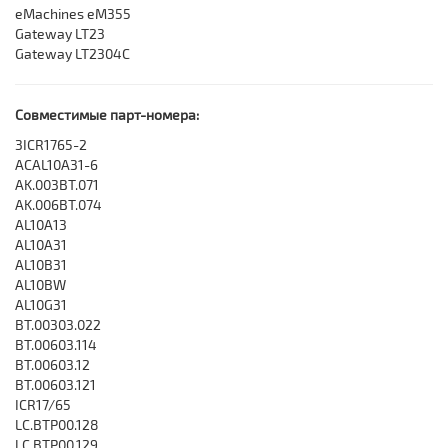
eMachines eM355
Gateway LT23
Gateway LT2304C
Совместимые парт-номера:
3ICR1765-2
ACAL10A31-6
AK.003BT.071
AK.006BT.074
AL10A13
AL10A31
AL10B31
AL10BW
AL10G31
BT.00303.022
BT.00603.114
BT.00603.12
BT.00603.121
ICR17/65
LC.BTP00.128
LC.BTP00.129