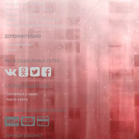
Услуги и цены в Пензе
Ремонт ноутбуков в Пензе
Скупка ноутбуков
Сервисный центр "НОУТБУК58"
Политика конфиденциальности
ДОПОЛНИТЕЛЬНО
Производители
Акции
МЫ В СОЦИАЛЬНЫХ СЕТЯХ
СЛУЖБА ПОДДЕРЖКИ
Связаться с нами
Карта сайта
ПРИНИМАЕМ ОНЛАЙН ОПЛАТУ
ЛИЧНЫЙ КАБИНЕТ