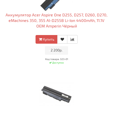
Аккумулятор Acer Aspire One D255, D257, D260, D270,
eMachines 350, 355 AI-D255B Li-Ion 4400mAh, 11.1V
OEM Amperin Чёрный
Купить
•
2 200р.
•
Код товара: 323-01
Доступно