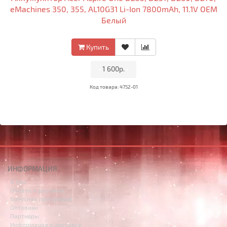
eMachines 350, 355, AL10G31 Li-Ion 7800mAh, 11.1V OEM
Белый
Купить
•
1 600р.
•
Код товара: 4752-01
ИНФОРМАЦИЯ
О Нас
Оплата и доставка
Бонусная программа
Оптовики
Партнёры
Информация о доставке