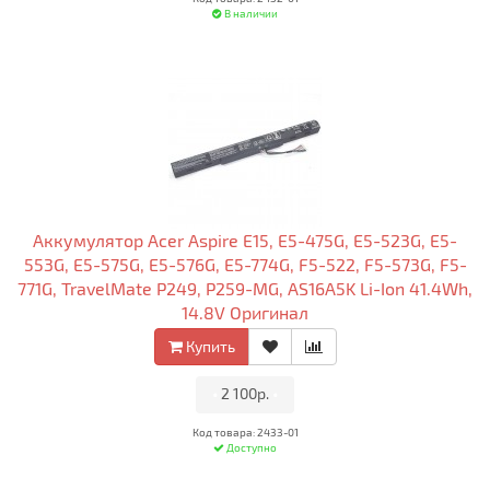
В наличии
Аккумулятор Acer Aspire E15, E5-475G, E5-523G, E5-
553G, E5-575G, E5-576G, E5-774G, F5-522, F5-573G, F5-
771G, TravelMate P249, P259-MG, AS16A5K Li-Ion 41.4Wh,
14.8V Оригинал
Купить
•
2 100р.
•
Код товара: 2433-01
Доступно