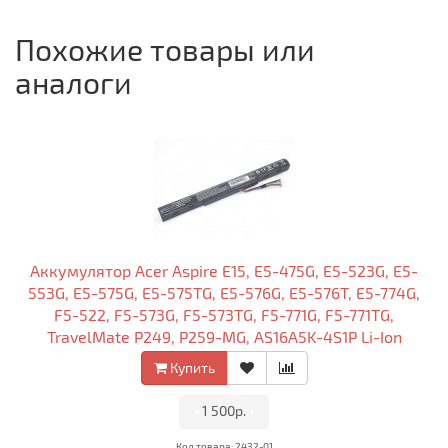
Похожие товары или
аналоги
Аккумулятор Acer Aspire E15, E5-475G, E5-523G, E5-
553G, E5-575G, E5-575TG, E5-576G, E5-576T, E5-774G,
F5-522, F5-573G, F5-573TG, F5-771G, F5-771TG,
TravelMate P249, P259-MG, AS16A5K-4S1P Li-Ion
2600mAh 14.6V OEM Черная
Купить
•
1 500р.
•
Код товара: 2432-01