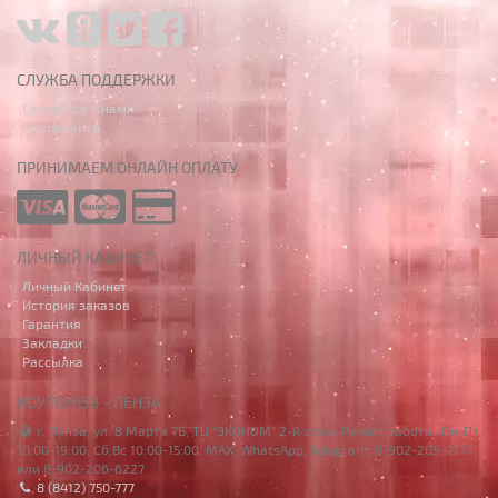
СЛУЖБА ПОДДЕРЖКИ
Связаться с нами
Карта сайта
ПРИНИМАЕМ ОНЛАЙН ОПЛАТУ
ЛИЧНЫЙ КАБИНЕТ
Личный Кабинет
История заказов
Гарантия
Закладки
Рассылка
НОУТБУК58 - ПЕНЗА
г. Пенза, ул. 8 Марта 7Б, ТЦ "ЭКОНОМ" 2-й этаж. Режим работы: Пн-Пт
10:00-19:00, Сб,Вс 10:00-15:00. MAX, WhatsApp, Telegram: 8-902-205-0777
или 8-902-206-6227
8 (8412) 750-777