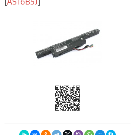
[
AS16B5J
]