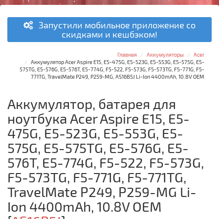
Запустили мобильное приложение со
скидками и кешбэком!
Главная
Аккумуляторы
Acer
Аккумулятор Acer Aspire E15, E5-475G, E5-523G, E5-553G, E5-575G, E5-
575TG, E5-576G, E5-576T, E5-774G, F5-522, F5-573G, F5-573TG, F5-771G, F5-
771TG, TravelMate P249, P259-MG, AS16B5J Li-Ion 4400mAh, 10.8V OEM
Аккумулятор, батарея для
ноутбука Acer Aspire E15, E5-
475G, E5-523G, E5-553G, E5-
575G, E5-575TG, E5-576G, E5-
576T, E5-774G, F5-522, F5-573G,
F5-573TG, F5-771G, F5-771TG,
TravelMate P249, P259-MG Li-
Ion 4400mAh, 10.8V OEM