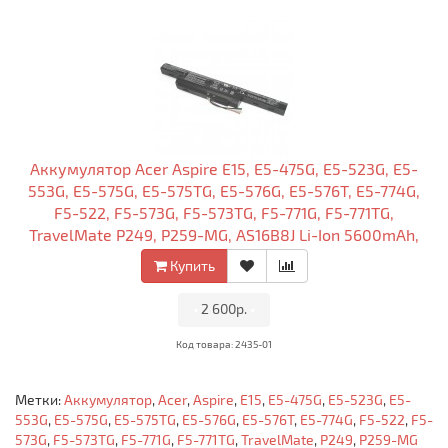
Аккумулятор Acer Aspire E15, E5-475G, E5-523G, E5-
553G, E5-575G, E5-575TG, E5-576G, E5-576T, E5-774G,
F5-522, F5-573G, F5-573TG, F5-771G, F5-771TG,
TravelMate P249, P259-MG, AS16B8J Li-Ion 5600mAh,
10.95V Оригинал
Купить
•
2 600р.
•
Код товара: 2435-01
Метки:
Аккумулятор
,
Acer
,
Aspire
,
E15
,
E5-475G
,
E5-523G
,
E5-
553G
,
E5-575G
,
E5-575TG
,
E5-576G
,
E5-576T
,
E5-774G
,
F5-522
,
F5-
573G
,
F5-573TG
,
F5-771G
,
F5-771TG
,
TravelMate
,
P249
,
P259-MG