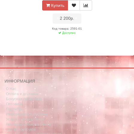
Купить
•
2 200р.
•
Код товара: 2591-01
Доступно
ИНФОРМАЦИЯ
О Нас
Оплата и доставка
Бонусная программа
Оптовики
Партнёры
Информация о доставке
Услуги и цены в Пензе
Ремонт ноутбуков в Пензе
Скупка ноутбуков