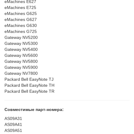
eMachines E627
eMachines E725
eMachines G625
eMachines G627
eMachines G630
eMachines G725
Gateway NV5200
Gateway NV5300
Gateway NV5400
Gateway NV5600
Gateway NV5800
Gateway NV5900
Gateway NV7800
Packard Bell EasyNote TJ
Packard Bell EasyNote TH
Packard Bell EasyNote TR
Совместимые парт-номера:
AS09A31
AS09A41
AS09A51