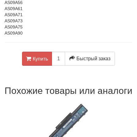
AS09A56
AS09A61
AS09A71
AS09A73
AS09A75
AS09A90
Быстрый заказ
Купить
Похожие товары или аналоги