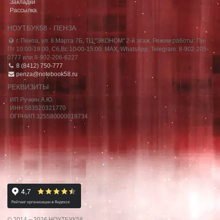
Закладки
Рассылка
НОУТБУК58 - ПЕНЗА
г. Пенза, ул. 8 Марта 7Б, ТЦ "ЭКОНОМ" 2-й этаж. Режим работы: Пн-
Пт 10:00-19:00, Сб,Вс 10:00-15:00. MAX, WhatsApp, Telegram: 8-902-205-
0777 или 8-902-206-6227
8 (8412) 750-777
penza@notebook58.ru
РЕКВИЗИТЫ
ИП Ручкин А.Ю.
ИНН 583520321770
ОГРНИП 325580000019734
© 2014 – 2026 НОУТБУК58