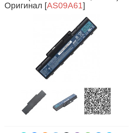
Оригинал
[
AS09A61
]