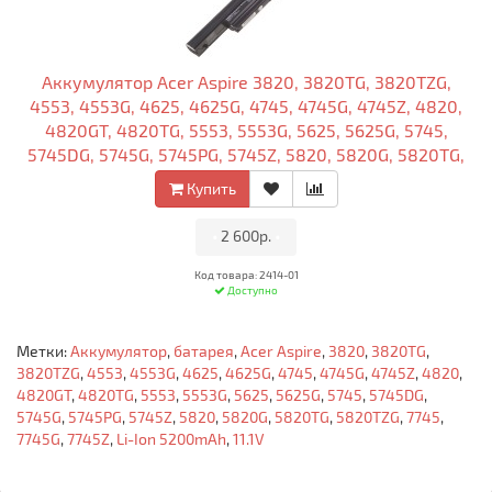
Аккумулятор Acer Aspire 3820, 3820TG, 3820TZG,
4553, 4553G, 4625, 4625G, 4745, 4745G, 4745Z, 4820,
4820GT, 4820TG, 5553, 5553G, 5625, 5625G, 5745,
5745DG, 5745G, 5745PG, 5745Z, 5820, 5820G, 5820TG,
5820TZG, 7745G, 7745Z Li-Ion 5200mAh, 11.1V Оригинал
Купить
•
2 600р.
•
Код товара: 2414-01
Доступно
Метки:
Аккумулятор
,
батарея
,
Acer Aspire
,
3820
,
3820TG
,
3820TZG
,
4553
,
4553G
,
4625
,
4625G
,
4745
,
4745G
,
4745Z
,
4820
,
4820GT
,
4820TG
,
5553
,
5553G
,
5625
,
5625G
,
5745
,
5745DG
,
5745G
,
5745PG
,
5745Z
,
5820
,
5820G
,
5820TG
,
5820TZG
,
7745
,
7745G
,
7745Z
,
Li-Ion 5200mAh
,
11.1V