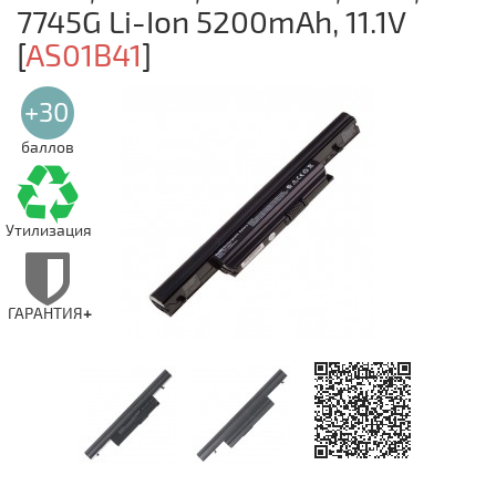
7745G Li-Ion 5200mAh, 11.1V
[
AS01B41
]
+30
баллов
Утилизация
ГАРАНТИЯ
+