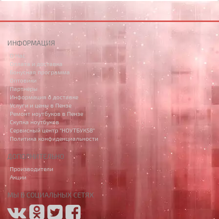
ИНФОРМАЦИЯ
О Нас
Оплата и доставка
Бонусная программа
Оптовики
Партнёры
Информация о доставке
Услуги и цены в Пензе
Ремонт ноутбуков в Пензе
Скупка ноутбуков
Сервисный центр "НОУТБУК58"
Политика конфиденциальности
ДОПОЛНИТЕЛЬНО
Производители
Акции
МЫ В СОЦИАЛЬНЫХ СЕТЯХ