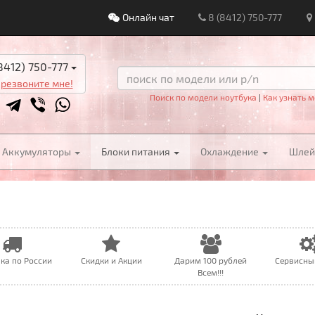
Онлайн чат
8 (8412) 750-777
8412) 750-777
резвоните мне!
Поиск по модели ноутбука
|
Как узнать м
Аккумуляторы
Блоки питания
Охлаждение
Шле
ка по России
Скидки и Акции
Дарим 100 рублей
Сервисны
Всем!!!