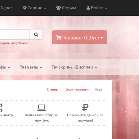
Адрес
Сервис
Форум
Войти
Товаров: 0 (0р.)
одель ноутбука?
йфы
Разъёмы
Тачскрины/Дисплеи
Главная
Блоки питания
Asus
й центр
Купим Ваш старый
Получайте деньги за
ноутбук
покупки!