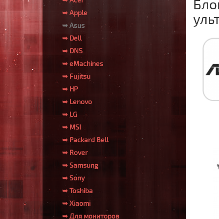
Бло
➥ Apple
уль
➥ Asus
➥ Dell
➥ DNS
➥ eMachines
➥ Fujitsu
➥ HP
➥ Lenovo
➥ LG
➥ MSI
➥ Packard Bell
➥ Rover
➥ Samsung
➥ Sony
➥ Toshiba
➥ Xiaomi
➥ Для мониторов