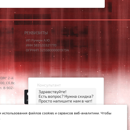
РЕКВИЗИТЫ
ИП Ручкин А.Ю.
ИНН 583520321770
ОГРНИП 325580000019734
НОМ" 2-й
00, Сб,Вс
Консультант
m: 8-902-
Здравствуйте!
Есть вопрос? Нужна скидка?
Просто напишите нам в чат!
20:42
© 2014 – 2026 НОУТБУК58
и использования файлов cookies и сервисов веб-аналитики. Чтобы
открыть чат
MAX
.
й Ст.437 ГК РФ.
нет, спасибо