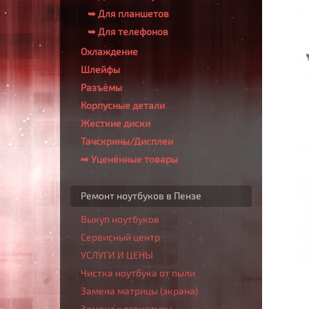
➥ Для планшетов
➥ Для телефонов
Охлаждение
Шлейфы
Разъёмы
Корпусные детали
Жесткие диски
Тачскрины/Дисплеи
➥ Уценённые товары
Ремонт ноутбуков в Пензе
Выкуп ноутбуков
Сервисный центр
УСЛУГИ И ЦЕНЫ
Чистка ноутбука от пыли
Замена матрицы (экрана)
Замена клавиатуры