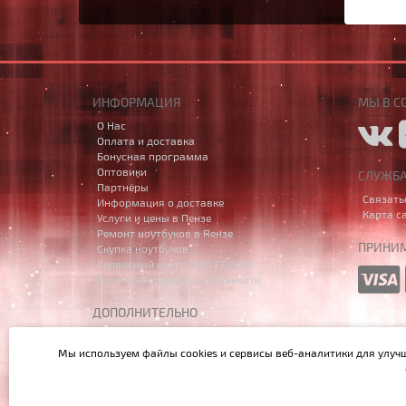
ИНФОРМАЦИЯ
МЫ В С
О Нас
Оплата и доставка
Бонусная программа
Оптовики
СЛУЖБ
Партнёры
Связать
Информация о доставке
Карта с
Услуги и цены в Пензе
Ремонт ноутбуков в Пензе
ПРИНИМ
Скупка ноутбуков
Сервисный центр "НОУТБУК58"
Политика конфиденциальности
ДОПОЛНИТЕЛЬНО
Производители
Акции
Мы используем файлы cookies и сервисы веб-аналитики
для улуч
Написать в MAX
Данный сайт носит исключительно информационный характе