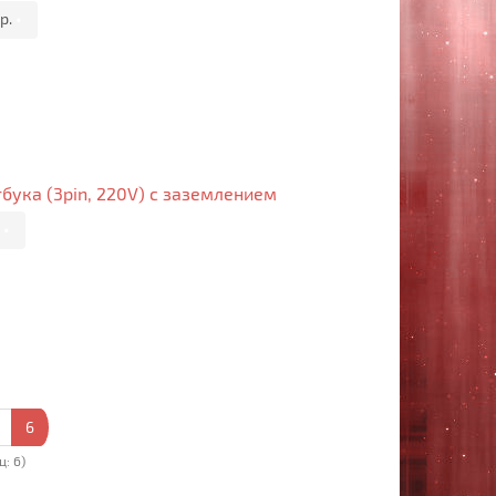
р.
•
бука (3pin, 220V) с заземлением
.
•
6
ц: 6)