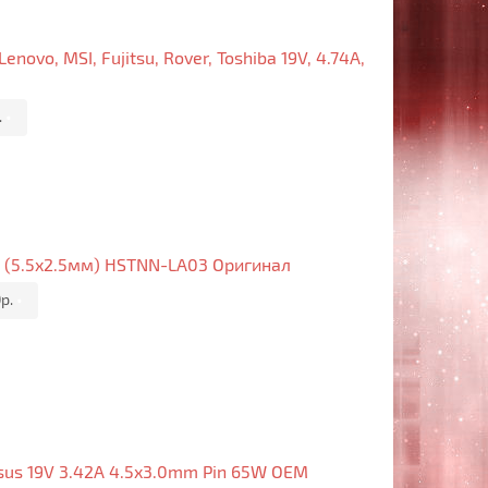
novo, MSI, Fujitsu, Rover, Toshiba 19V, 4.74A,
.
•
5W (5.5x2.5мм) HSTNN-LA03 Оригинал
р.
•
sus 19V 3.42A 4.5x3.0mm Pin 65W OEM