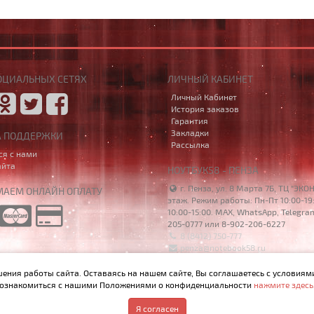
ОЦИАЛЬНЫХ СЕТЯХ
ЛИЧНЫЙ КАБИНЕТ
Личный Кабинет
История заказов
Гарантия
Закладки
А ПОДДЕРЖКИ
Рассылка
ся с нами
айта
НОУТБУК58 - ПЕНЗА
г. Пенза, ул. 8 Марта 7Б, ТЦ "ЭКО
АЕМ ОНЛАЙН ОПЛАТУ
этаж. Режим работы: Пн-Пт 10:00-19:
10:00-15:00. MAX, WhatsApp, Telegra
205-0777 или 8-902-206-6227
8 (8412) 750-777
penza@notebook58.ru
шения работы сайта. Оставаясь на нашем сайте, Вы соглашаетесь с условиям
ознакомиться с нашими Положениями о конфиденциальности
нажмите здесь
р, материалы и цены на сайте не являются публичной офертой, определяемо
Я согласен