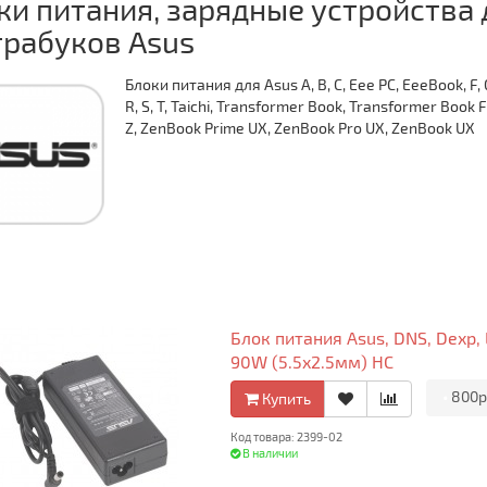
ки питания, зарядные устройства 
трабуков Asus
Блоки питания для Asus A, B, C, Eee PC, EeeBook, F, G
R, S, T, Taichi, Transformer Book, Transformer Book Fl
Z, ZenBook Prime UX, ZenBook Pro UX, ZenBook UX
Блок питания Asus, DNS, Dexp, Le
90W (5.5x2.5мм) HC
•
800р
Купить
Код товара: 2399-02
В наличии