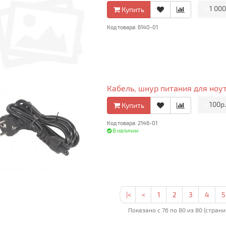
•
1 000
Купить
Код товара: 6140-01
Кабель, шнур питания для ноут
•
100р
Купить
Код товара: 2146-01
В наличии
|<
<
1
2
3
4
5
Показано с 76 по 80 из 80 (страни