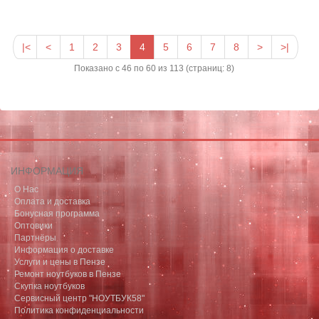
|<
<
1
2
3
4
5
6
7
8
>
>|
Показано с 46 по 60 из 113 (страниц: 8)
ИНФОРМАЦИЯ
О Нас
Оплата и доставка
Бонусная программа
Оптовики
Партнёры
Информация о доставке
Услуги и цены в Пензе
Ремонт ноутбуков в Пензе
Скупка ноутбуков
Сервисный центр "НОУТБУК58"
Политика конфиденциальности