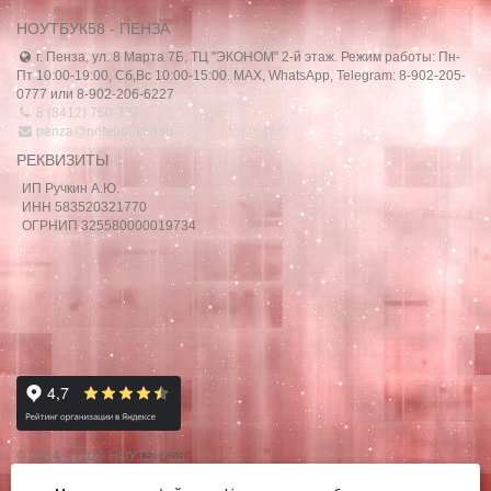
НОУТБУК58 - ПЕНЗА
г. Пенза, ул. 8 Марта 7Б, ТЦ "ЭКОНОМ" 2-й этаж. Режим работы: Пн-
Пт 10:00-19:00, Сб,Вс 10:00-15:00. MAX, WhatsApp, Telegram: 8-902-205-
0777 или 8-902-206-6227
8 (8412) 750-777
penza@notebook58.ru
РЕКВИЗИТЫ
ИП Ручкин А.Ю.
ИНН 583520321770
ОГРНИП 325580000019734
© 2014 – 2026 НОУТБУК58
Данный сайт носит исключительно информационный характер,