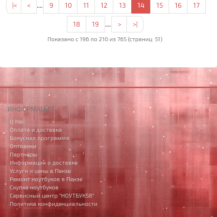
|<
<
....
9
10
11
12
13
14
15
16
17
18
19
....
>
>|
Показано с 196 по 210 из 765 (страниц: 51)
ИНФОРМАЦИЯ
О Нас
Оплата и доставка
Бонусная программа
Оптовики
Партнёры
Информация о доставке
Услуги и цены в Пензе
Ремонт ноутбуков в Пензе
Скупка ноутбуков
Сервисный центр "НОУТБУК58"
Политика конфиденциальности