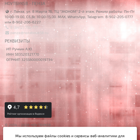
НОУТБУК58 - ПЕНЗА
г. Пенза, ул. 8 Марта 7Б, ТЦ "ЭКОНОМ" 2-й этаж. Режим работы: Пн-Пт
10:00-19:00, Сб,Вс 10:00-15:00. MAX, WhatsApp, Telegram: 8-902-205-0777
или 8-902-206-6227
8 (8412) 750-777
penza@notebook58.ru
РЕКВИЗИТЫ
ИП Ручкин А.Ю.
ИНН 583520321770
ОГРНИП 325580000019734
© 2014 – 2026 НОУТБУК58
Данный сайт носит исключительно информационный характер,
Мы используем файлы cookies и сервисы веб-аналитики
для
материалы и цены на сайте не являются публичной офертой,