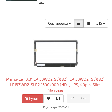
др.
Сортировка
15
Матрица 13.3" LP133WD2(SL)(B2), LP133WD2 (SL)(B2),
LP133WD2-SLB2 1600x900 (HD+), IPS, 40pin, Slim,
Матовая
•
4 550р.
•
Купить
Код товара: 2603-01