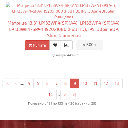
Матрица 13.3" LP133WF4(SP)(A4), LP133WF4 (SP)(A4),
LP133WF4-SPA4 1920x1080 (Full HD), IPS, 30pin eDP,
Slim, Глянцевая
•
4 800р.
•
Купить
Код товара: 4416-01
|<
<
....
4
5
6
7
8
9
10
11
12
13
14
....
>
>|
Показано с 121 по 135 из 426 (страниц: 29)