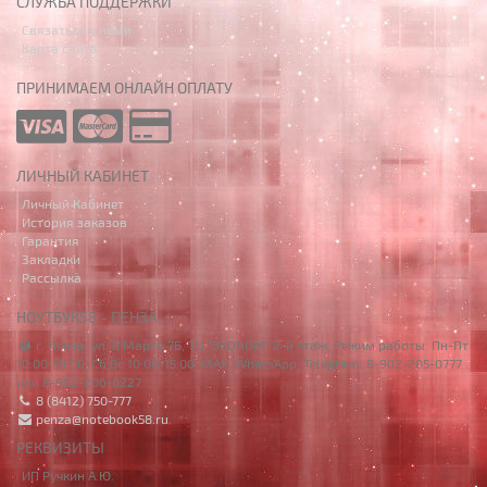
СЛУЖБА ПОДДЕРЖКИ
Связаться с нами
Карта сайта
ПРИНИМАЕМ ОНЛАЙН ОПЛАТУ
ЛИЧНЫЙ КАБИНЕТ
Личный Кабинет
История заказов
Гарантия
Закладки
Рассылка
НОУТБУК58 - ПЕНЗА
г. Пенза, ул. 8 Марта 7Б, ТЦ "ЭКОНОМ" 2-й этаж. Режим работы: Пн-Пт
10:00-19:00, Сб,Вс 10:00-15:00. MAX, WhatsApp, Telegram: 8-902-205-0777
или 8-902-206-6227
8 (8412) 750-777
penza@notebook58.ru
РЕКВИЗИТЫ
ИП Ручкин А.Ю.