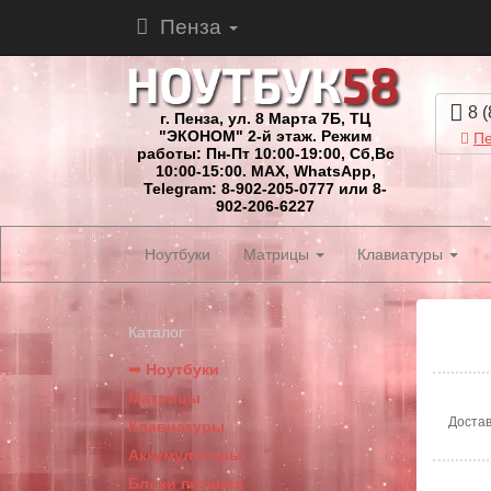
Пенза
8 (
г. Пенза, ул. 8 Марта 7Б, ТЦ
"ЭКОНОМ" 2-й этаж. Режим
Пе
работы: Пн-Пт 10:00-19:00, Сб,Вс
10:00-15:00. MAX, WhatsApp,
Telegram: 8-902-205-0777 или 8-
902-206-6227
Ноутбуки
Матрицы
Клавиатуры
Каталог
➥ Ноутбуки
Матрицы
Достав
Клавиатуры
Аккумуляторы
Блоки питания