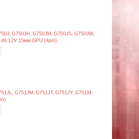
50J, G750JH, G750JM, G750JS, G750JW,
46 12V 15мм GPU (4pin)
51JL, G751JM, G751JT, G751JY, G751M,
n)