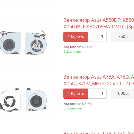
Вентилятор Asus A550DP, K550
X750JB, KSB0705HA-CM1G (3pi
•
750р.
•
Купить
Код товара: 5990-01
Доступно
Вентилятор Asus A75A, A75D, A
X75D, X75V, MF75120V1-C140-G
•
800р.
•
Купить
Код товара: 5997-01
В наличии
Вентилятор Asus F75, F75A, X