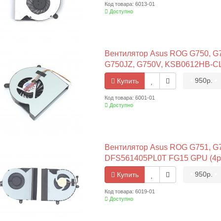
Код товара: 6013-01
Доступно
Вентилятор Asus ROG G750, G7
G750JZ, G750V, KSB0612HB-CL
•
950р.
•
Купить
Код товара: 6001-01
Доступно
Вентилятор Asus ROG G751, G7
DFS561405PL0T FG15 GPU (4pi
•
950р.
•
Купить
Код товара: 6019-01
Доступно