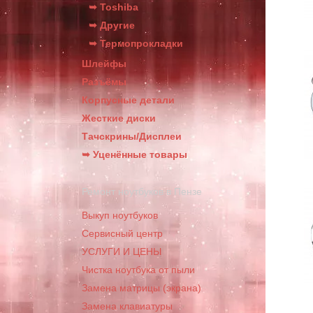
➥ Toshiba
➥ Другие
➥ Термопрокладки
Шлейфы
Разъёмы
Корпусные детали
Жесткие диски
Тачскрины/Дисплеи
➥ Уценённые товары
Ремонт ноутбуков в Пензе
Выкуп ноутбуков
Сервисный центр
УСЛУГИ И ЦЕНЫ
Чистка ноутбука от пыли
Замена матрицы (экрана)
Замена клавиатуры