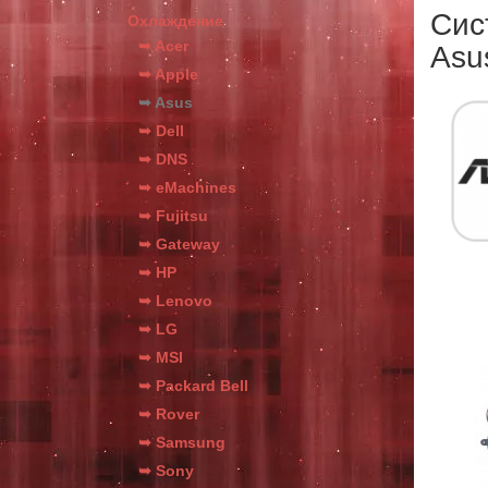
Сис
Охлаждение
➥ Acer
Asu
➥ Apple
➥ Asus
➥ Dell
➥ DNS
➥ eMachines
➥ Fujitsu
➥ Gateway
➥ HP
➥ Lenovo
➥ LG
➥ MSI
➥ Packard Bell
➥ Rover
➥ Samsung
➥ Sony