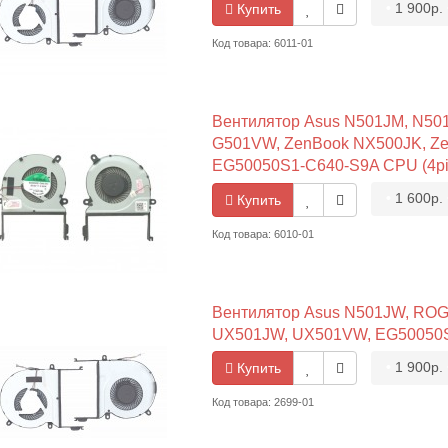
•
1 900р.
Купить
Код товара: 6011-01
Вентилятор Asus N501JM, N50
G501VW, ZenBook NX500JK, Z
EG50050S1-C640-S9A CPU (4pi
•
1 600р.
Купить
Код товара: 6010-01
Вентилятор Asus N501JW, ROG
UX501JW, UX501VW, EG50050S1
•
1 900р.
Купить
Код товара: 2699-01