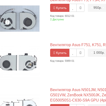
•
950р.
•
Купить
Код товара: 6012-01
Доступно
Вентилятор Asus F751, K751, R
•
1 000р.
Купить
Код товара: 5989-01
Вентилятор Asus N501JM, N50
G501VW, ZenBook NX500JK, Z
EG50050S1-C630-S9A GPU (4pi