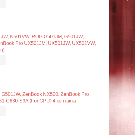
•
1JW, N501VW, ROG G501JM, G501JW,
enBook Pro UX501JM, UX501JW, UX501VW,
n)
•
 G501JW, ZenBook NX500, ZenBook Pro
-C630-S9A (For GPU) 4 контакта
•