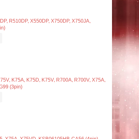
DP, R510DP, X550DP, X750DP, X750JA,
n)
75V, K75A, K75D, K75V, R700A, R700V, X75A,
99 (3pin)
75, X75A, X75VD, KSB06105HB-CA56 (4pin)