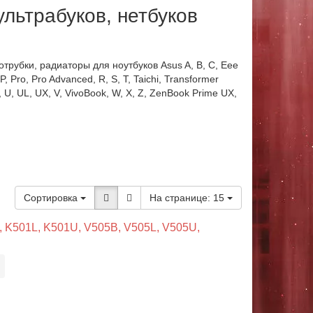
льтрабуков, нетбуков
рубки, радиаторы для ноутбуков Asus A, B, C, Eee
, Pro, Pro Advanced, R, S, T, Taichi, Transformer
, U, UL, UX, V, VivoBook, W, X, Z, ZenBook Prime UX,
Сортировка
На странице:
15
, K501L, K501U, V505B, V505L, V505U,