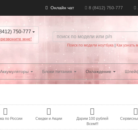
Онлайн чат
8 (8412) 750-777
8412) 750-777
резвоните мне!
Поиск по модели ноутбука
|
Как узнать 
Аккумуляторы
Блоки питания
Охлаждение
Шлей
ка по России
Скидки и Акции
Дарим 100 рублей
Сервисны
Всем!!!