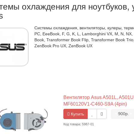
темы охлаждения для ноутбуков, у
s
Системы охлаждения, вентиляторы, кулеры, термот
PC, EeeBook, F, G, K, L, Lamborghini VX, M, N, NX, P
Book, Transformer Book Flip, Transformer Book Trio
ZenBook Pro UX, ZenBook UX
Вентилятор Asus A501L, A501U
MF60120V1-C460-S9A (4pin)
•
900р.
•
Купить
Код товара: 5987-01