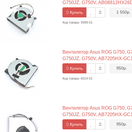
G750JZ, G750V, AB08812HX26D
•
1 550р.
Купить
Код товара: 5999-01
Вентилятор Asus ROG G750, G7
G750JZ, G750V, AB7205HX-GC1
•
950р.
•
Купить
Код товара: 6014-01
Вентилятор Asus ROG G750, G7
G750JZ, G750V, AB7205HX-GC1
•
950р.
•
Купить