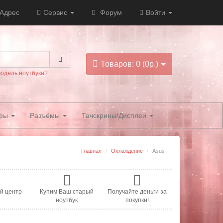
Адрес
Сервис
Форум
Войти
Товаров: 0 (0р.)
модель ноутбука?
фы
Разъёмы
Тачскрины/Дисплеи
Главная
Охлаждение
Asus
й центр
Купим Ваш старый
Получайте деньги за
ноутбук
покупки!