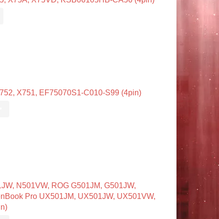
752, X751, EF75070S1-C010-S99 (4pin)
•
1JW, N501VW, ROG G501JM, G501JW,
enBook Pro UX501JM, UX501JW, UX501VW,
n)