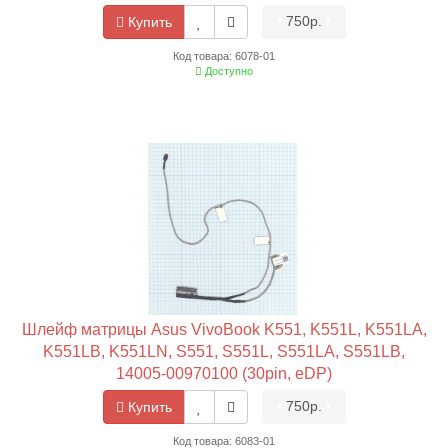
•
750р.
•
Купить
Код товара: 6078-01
Доступно
Шлейф матрицы Asus VivoBook K551, K551L, K551LA,
K551LB, K551LN, S551, S551L, S551LA, S551LB,
14005-00970100 (30pin, eDP)
•
750р.
•
Купить
Код товара: 6083-01