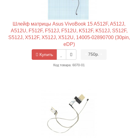
Шлейф матрицы Asus VivoBook 15 A512F, A512J,
A512U, F512F, F512J, F512U, K512F, K512J, S512F,
S512J, X512F, X512J, X512U, 14005-02890700 (30pin,
eDP)
•
750р.
•
Купить
Код товара: 6070-01