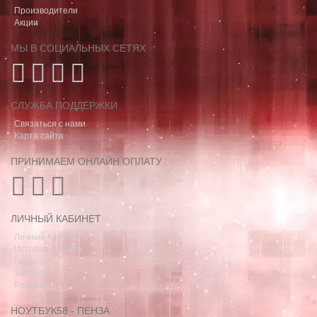
Производители
Акции
МЫ В СОЦИАЛЬНЫХ СЕТЯХ
СЛУЖБА ПОДДЕРЖКИ
Связаться с нами
Карта сайта
ПРИНИМАЕМ ОНЛАЙН ОПЛАТУ
ЛИЧНЫЙ КАБИНЕТ
Личный Кабинет
История заказов
Гарантия
Закладки
Рассылка
НОУТБУК58 - ПЕНЗА