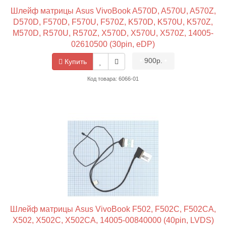
Шлейф матрицы Asus VivoBook A570D, A570U, A570Z,
D570D, F570D, F570U, F570Z, K570D, K570U, K570Z,
M570D, R570U, R570Z, X570D, X570U, X570Z, 14005-
02610500 (30pin, eDP)
•
900р.
•
Купить
Код товара: 6066-01
Шлейф матрицы Asus VivoBook F502, F502C, F502CA,
X502, X502C, X502CA, 14005-00840000 (40pin, LVDS)