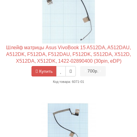
Шлейф матрицы Asus VivoBook 15 A512DA, A512DAU,
A512DK, F512DA, F512DAU, F512DK, S512DA, X512D,
X512DA, X512DK, 1422-02890400 (30pin, eDP)
•
700р.
•
Купить
Код товара: 6071-01