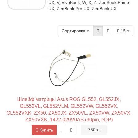
UX, V, VivoBook, W, X, Z, ZenBook Prime
UX, ZenBook Pro UX, ZenBook UX
Сортировка
15
Шлейф матрицы Asus ROG GL552, GL552JX,
GL552VL, GL552VLM, GL552VW, GL552VX,
GL552VXK, ZX50, ZX50JX, ZX50VL, ZX50VW, ZX50VX,
ZX50VXK, 1422-029V0AS (30pin, eDP)
•
750р.
•
Купить