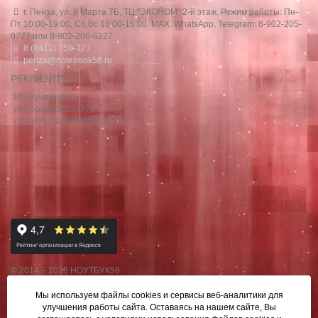
г. Пенза, ул. 8 Марта 7Б, ТЦ "ЭКОНОМ" 2-й этаж. Режим работы: Пн-
Пт 10:00-19:00, Сб,Вс 10:00-15:00. MAX, WhatsApp, Telegram: 8-902-205-
0777 или 8-902-206-6227
8 (8412) 750-777
penza@notebook58.ru
РЕКВИЗИТЫ
ИП Ручкин А.Ю.
ИНН 583520321770
ОГРНИП 325580000019734
© 2014 – 2026 НОУТБУК58
Данный сайт носит исключительно информационный характер,
Мы используем файлы cookies и сервисы веб-аналитики
для
материалы и цены на сайте не являются публичной офертой,
улучшения работы сайта. Оставаясь на нашем сайте, Вы
определяемой Ст.437 ГК РФ.