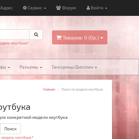
Адрес
Сервис
Форум
Войти
Товаров: 0 (0р.)
одель ноутбука?
йфы
Разъёмы
Тачскрины/Дисплеи
Главная
Поиск по модели ноутбука
оутбука
для конкретной модели ноутбука
Поиск
ь модель ноутбука?