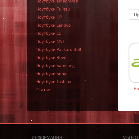
Ноутбуки eMachines
Ноутбуки Fujitsu
Ноутбуки HP
Ноутбуки Lenovo
Ноутбуки LG
Ноутбуки MSI
Ноутбуки Packard Bell
Ноутбуки Rover
Ноутбуки Samsung
Ноутбуки Sony
Ноутбуки Toshiba
Но
Статьи
ИНФОРМАЦИЯ
МЫ В С