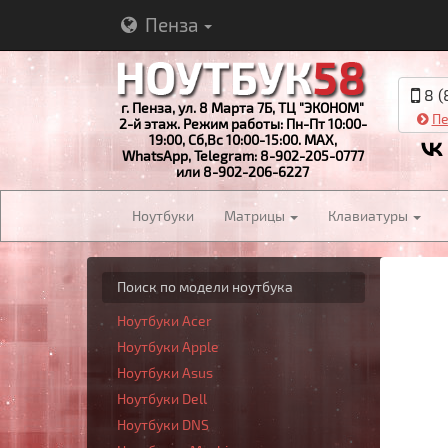
Пенза
8 (
г. Пенза, ул. 8 Марта 7Б, ТЦ "ЭКОНОМ"
Пе
2-й этаж. Режим работы: Пн-Пт 10:00-
19:00, Сб,Вс 10:00-15:00. MAX,
WhatsApp, Telegram: 8-902-205-0777
или 8-902-206-6227
Ноутбуки
Матрицы
Клавиатуры
Поиск по модели ноутбука
Ноутбуки Acer
Ноутбуки Apple
Ноутбуки Asus
Ноутбуки Dell
Ноутбуки DNS