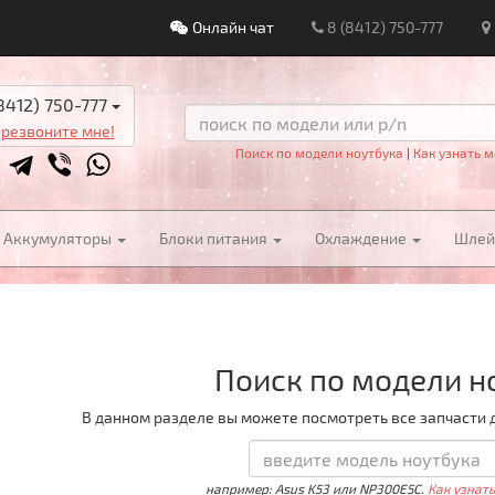
Онлайн чат
8 (8412) 750-777
8412) 750-777
резвоните мне!
Поиск по модели ноутбука
|
Как узнать м
Аккумуляторы
Блоки питания
Охлаждение
Шле
Поиск по модели н
В данном разделе вы можете посмотреть все запчасти 
например: Asus K53 или NP300E5C.
Как узнат